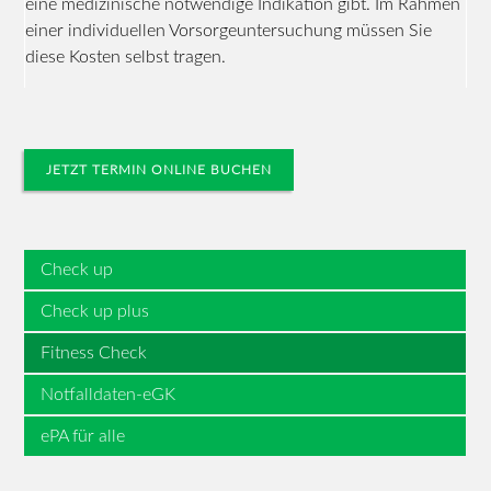
eine medizinische notwendige Indikation gibt. Im Rahmen
einer individuellen Vorsorgeuntersuchung müssen Sie
diese Kosten selbst tragen.
JETZT TERMIN ONLINE BUCHEN
Check up
Check up plus
Fitness Check
Notfalldaten-eGK
ePA für alle